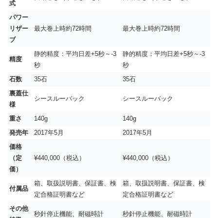
式
パワー
リザー
最大巻上時約72時間
最大巻上時約72時間
ブ
静的精度：平均日差+5秒～-3
静的精度：平均日差+5秒～-3
精度
秒
秒
石数
35石
35石
裏蓋仕
シースルーバック
シースルーバック
様
重さ
140g
140g
発売年
2017年5月
2017年5月
価格
（定
¥440,000（税込）
¥440,000（税込）
価）
箱、取扱説明書、保証書、検
箱、取扱説明書、保証書、検
付属品
定合格証明書など
定合格証明書など
その他
秒針停止機能、耐磁時計
秒針停止機能、耐磁時計