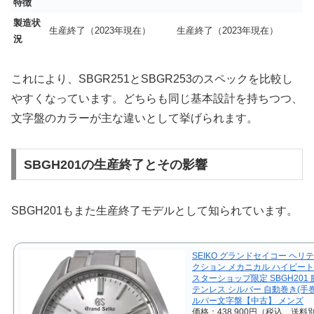
特徴
製造状
生産終了（2023年現在）
生産終了（2023年現在）
況
これにより、SBGR251とSBGR253のスペックを比較し
やすくなっています。どちらも同じ基本設計を持ちつつ、
文字盤のカラーが主な違いとして挙げられます。
SBGH201の生産終了とその影響
SBGH201もまた生産終了モデルとして知られています。
SEIKO グランドセイコー ヘリ
クション メカニカル ハイビート3
スターショップ限定 SBGH201 
テンレス シルバー 自動巻き(手巻
ルバー文字盤【中古】 メンズ
価格：438,900円（税込、送料別