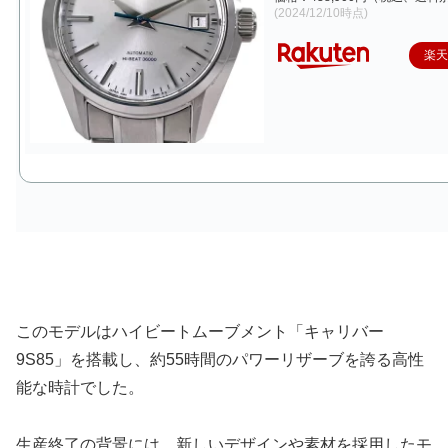
(2024/12/10時点)
楽
このモデルはハイビートムーブメント「キャリバー
9S85」を搭載し、約55時間のパワーリザーブを誇る高性
能な時計でした。
生産終了の背景には、新しいデザインや素材を採用したモ