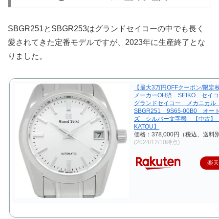
SBGR251とSBGR253はグランドセイコーの中でも長く
愛されてきた定番モデルですが、2023年に生産終了とな
りました。
【最大3万円OFFクーポン/限定
メーカーOH済 SEIKO セイ
グランドセイコー メカニカ
SBGR251 9S65-00B0 オ
ズ シルバー文字盤 【中古】【
KATOU】
価格：378,000円（税込、送料別
(2024/12/10時点)
楽