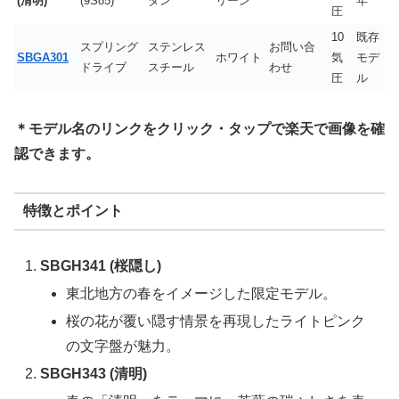
(清明)
(9S85)
タン
リーン
年
圧
10
既存
スプリング
ステンレス
お問い合
SBGA301
ホワイト
気
モデ
ドライブ
スチール
わせ
圧
ル
＊モデル名のリンクをクリック・タップで楽天で画像を確
認できます。
特徴とポイント
SBGH341 (桜隠し)
東北地方の春をイメージした限定モデル。
桜の花が覆い隠す情景を再現したライトピンク
の文字盤が魅力。
SBGH343 (清明)