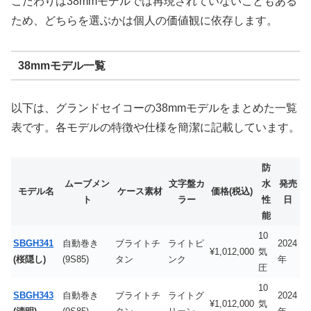
こだわりは38mmモデルでは再現されていないこともある
ため、どちらを選ぶかは個人の価値観に依存します。
38mmモデル一覧
以下は、グランドセイコーの38mmモデルをまとめた一覧
表です。各モデルの特徴や仕様を簡潔に記載しています。
防
ムーブメン
文字盤カ
水
発売
モデル名
ケース素材
価格(税込)
ト
ラー
性
日
能
10
SBGH341
自動巻き
ブライトチ
ライトピ
2024
¥1,012,000
気
(桜隠し)
(9S85)
タン
ンク
年
圧
10
SBGH343
自動巻き
ブライトチ
ライトグ
2024
¥1,012,000
気