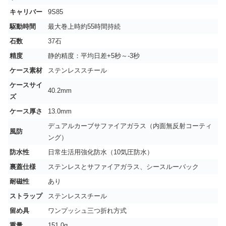
キャリバー
9S85
駆動時間
最大巻上時約55時間持続
石数
37石
精度
静的精度：平均日差+5秒～-3秒
ケース素材
ステンレススチール
ケースサイ
40.2mm
ズ
ケース厚さ
13.0mm
デュアルカーブサファイアガラス（内面無反射コーティ
風防
ング）
防水性
日常生活用強化防水（10気圧防水）
裏蓋仕様
ステンレスとサファイアガラス、シースルーバック
耐磁性
あり
ストラップ
ステンレススチール
留め具
ワンプッシュ三つ折れ方式
重量
151.0g