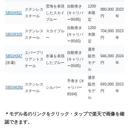
雲海を表現
自動巻き
1200
ステンレス
880,000
2023
SBGH311
したスカイ
(キャリバ
本限
スチール
円
年
ブルー
ー9S85)
定
自動巻き
1200
ステンレス
スカイブル
704,000
2023
SBGR325
(キャリバ
本限
スチール
ー
円
年
ー9S65)
定
通常
エバーブリ
自動巻き
SBGH347
氷瀑を表現
販売
946,000
2024
リアントス
(キャリバ
(氷瀑)
したブルー
モデ
円
年
チール
ー9S85)
ル
通常
手巻き (キ
ステンレス
販売
693,000
2023
SBGW291
シルバー
ャリバー
スチール
モデ
円
年
9S64)
ル
＊モデル名のリンクをクリック・タップで楽天で画像を確
認できます。