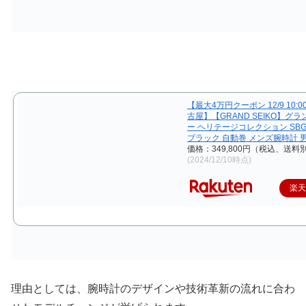
【最大4万円クーポン 12/9 10:
古屋】【GRAND SEIKO】グ
ー ヘリテージコレクション SBGR
ブラック 自動巻 メンズ腕時計 
価格：349,800円（税込、送料別
(2024/12/10時点)
楽
理由としては、腕時計のデザインや技術革新の流れに合わ