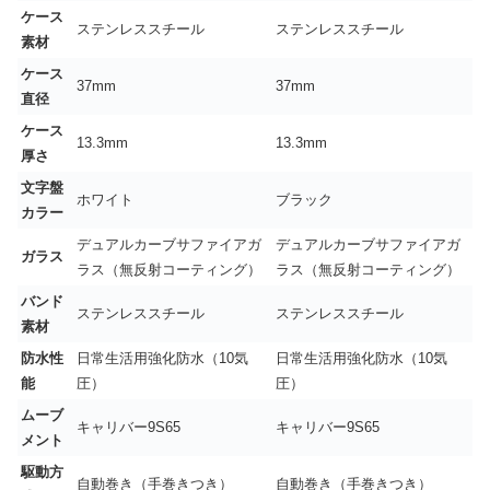
ケース
ステンレススチール
ステンレススチール
素材
ケース
37mm
37mm
直径
ケース
13.3mm
13.3mm
厚さ
文字盤
ホワイト
ブラック
カラー
デュアルカーブサファイアガ
デュアルカーブサファイアガ
ガラス
ラス（無反射コーティング）
ラス（無反射コーティング）
バンド
ステンレススチール
ステンレススチール
素材
防水性
日常生活用強化防水（10気
日常生活用強化防水（10気
能
圧）
圧）
ムーブ
キャリバー9S65
キャリバー9S65
メント
駆動方
自動巻き（手巻きつき）
自動巻き（手巻きつき）