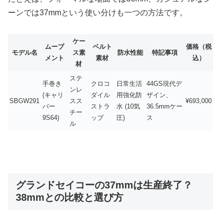
ーンでは37mmという使い分けも一つの方法です。
ケー
ムーブ
ベルト
価格（税
モデル名
ス素
防水性能
特記事項
メント
素材
込）
材
ステ
手巻き
クロコ
日常生活
44GS現代デ
ンレ
(キャリ
ダイル
用強化防
ザイン、
SBGW291
スス
¥693,000
バー
ストラ
水 (10気
36.5mmケー
チー
9S64)
ップ
圧)
ス
ル
グランドセイコーの37mmは生産終了？
38mmとの比較と選び方